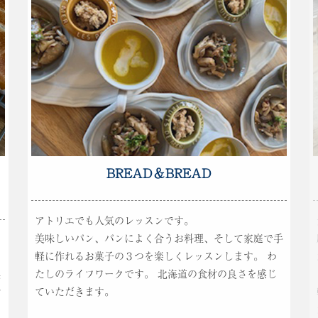
BREAD＆BREAD
アトリエでも人気のレッスンです。
美味しいパン、パンによく合うお料理、そして家庭で手
を
軽に作れるお菓子の３つを楽しくレッスンします。 わ
ら
たしのライフワークです。 北海道の食材の良さを感じ
毎
ていただきます。
ど